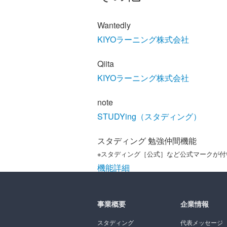
Wantedly
KIYOラーニング株式会社
Qiita
KIYOラーニング株式会社
note
STUDYing（スタディング）
スタディング 勉強仲間機能
※スタディング［公式］など公式マークが
機能詳細
事業概要
企業情報
スタディング
代表メッセージ