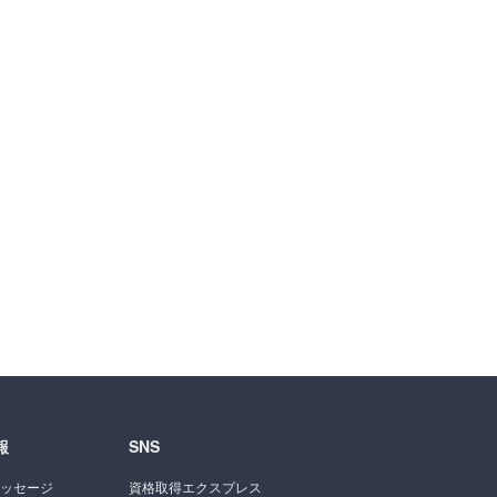
報
SNS
ッセージ
資格取得エクスプレス