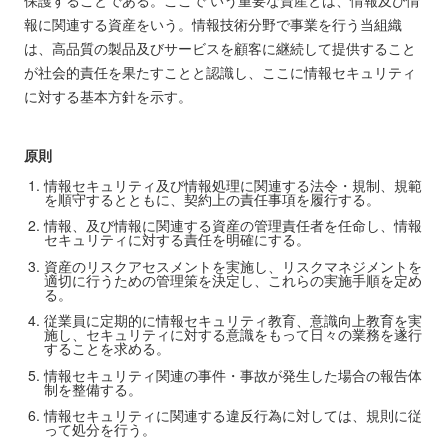
報に関連する資産をいう。情報技術分野で事業を行う当組織
は、高品質の製品及びサービスを顧客に継続して提供すること
が社会的責任を果たすことと認識し、ここに情報セキュリティ
に対する基本方針を示す。
原則
情報セキュリティ及び情報処理に関連する法令・規制、規範
を順守するとともに、契約上の責任事項を履行する。
情報、及び情報に関連する資産の管理責任者を任命し、情報
セキュリティに対する責任を明確にする。
資産のリスクアセスメントを実施し、リスクマネジメントを
適切に行うための管理策を決定し、これらの実施手順を定め
る。
従業員に定期的に情報セキュリティ教育、意識向上教育を実
施し、セキュリティに対する意識をもって日々の業務を遂行
することを求める。
情報セキュリティ関連の事件・事故が発生した場合の報告体
制を整備する。
情報セキュリティに関連する違反行為に対しては、規則に従
って処分を行う。