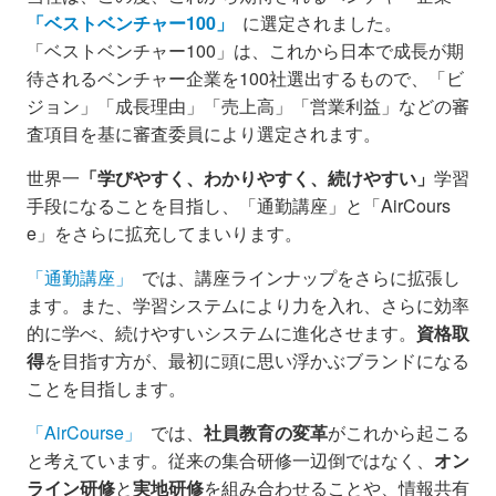
「ベストベンチャー100」
に選定されました。
「ベストベンチャー100」は、これから日本で成長が期
待されるベンチャー企業を100社選出するもので、「ビ
ジョン」「成長理由」「売上高」「営業利益」などの審
査項目を基に審査委員により選定されます。
世界一
「学びやすく、わかりやすく、続けやすい」
学習
手段になることを目指し、「通勤講座」と「AirCours
e」をさらに拡充してまいります。
「通勤講座」
では、講座ラインナップをさらに拡張し
ます。また、学習システムにより力を入れ、さらに効率
的に学べ、続けやすいシステムに進化させます。
資格取
得
を目指す方が、最初に頭に思い浮かぶブランドになる
ことを目指します。
「AirCourse」
では、
社員教育の変革
がこれから起こる
と考えています。従来の集合研修一辺倒ではなく、
オン
ライン研修
と
実地研修
を組み合わせることや、情報共有